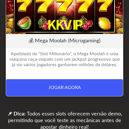
💰 Mega Moolah (Microgaming)
Apelidado de “Slot Milionário”, o Mega Moolah é uma
máquina caça-níqueis com um jackpot progressivo que
já viu vários jogadores ganharem milhões de dólares.
JOGAR AGORA
📌 Dica:
Todos esses slots oferecem versão demo,
permitindo que você teste as mecânicas antes de
apostar dinheiro real!