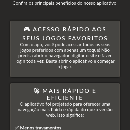
Confira os principais benefícios do nosso aplicativo:
🎮 ACESSO RÁPIDO AOS
SEUS JOGOS FAVORITOS
Com o app, você pode acessar todos os seus
jogos preferidos com apenas um toque! Não
precisa abrir o navegador, digitar o site e fazer
login toda vez. Basta abrir o aplicativo e começar
a jogar.
🚀 MAIS RÁPIDO E
EFICIENTE
O aplicativo foi projetado para oferecer uma
navegação mais fluida e rápida do que a versão
web. Isso significa:
✅ Menos travamentos