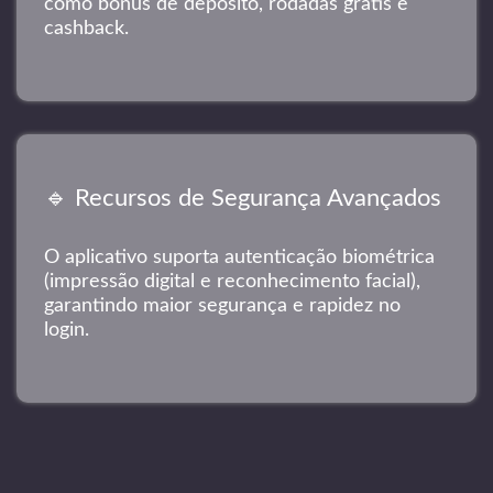
como bônus de depósito, rodadas grátis e
cashback.
🔹 Recursos de Segurança Avançados
O aplicativo suporta autenticação biométrica
(impressão digital e reconhecimento facial),
garantindo maior segurança e rapidez no
login.