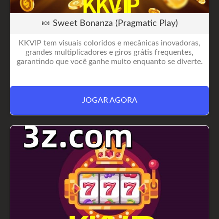
🍬 Sweet Bonanza (Pragmatic Play)
KKVIP tem visuais coloridos e mecânicas inovadoras,
grandes multiplicadores e giros grátis frequentes,
garantindo que você ganhe muito enquanto se diverte.
JOGAR AGORA