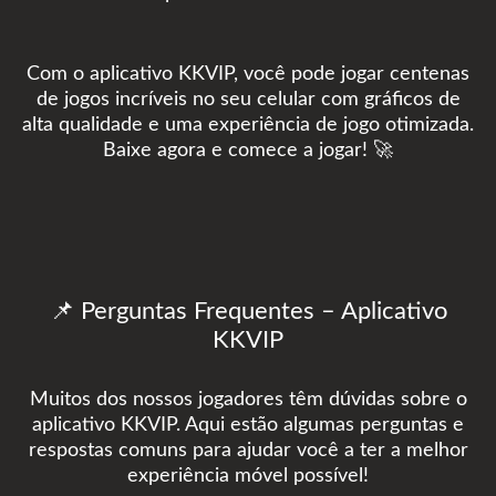
Com o aplicativo KKVIP, você pode jogar centenas
de jogos incríveis no seu celular com gráficos de
alta qualidade e uma experiência de jogo otimizada.
Baixe agora e comece a jogar! 🚀
📌 Perguntas Frequentes – Aplicativo
KKVIP
Muitos dos nossos jogadores têm dúvidas sobre o
aplicativo KKVIP. Aqui estão algumas perguntas e
respostas comuns para ajudar você a ter a melhor
experiência móvel possível!