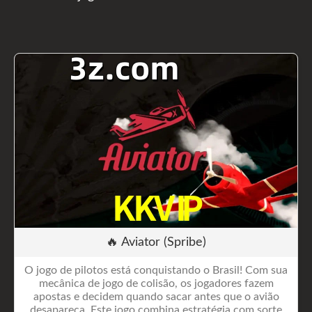
🔥 Aviator (Spribe)
O jogo de pilotos está conquistando o Brasil! Com sua
mecânica de jogo de colisão, os jogadores fazem
apostas e decidem quando sacar antes que o avião
desapareça. Este jogo combina estratégia com sorte