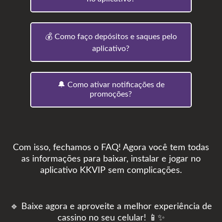
você joga. Aqui estão algumas dicas
na tela.
para economizar bateria enquanto joga:
✅ Ative o modo econômico de dados nas
Baixe o APK apenas do site oficial para
configurações do celular.
O aplicativo estará pronto para uso em
evitar arquivos corrompidos.
Sim! O aplicativo oferece acesso a
🔋 Reduza o brilho da tela.
poucos segundos!
todos os jogos disponíveis na versão
💰 Como faço depósitos e saques pelo
✅ Feche outros aplicativos que possam
🔹 iOS:
desktop, incluindo:
estar consumindo internet em segundo
🔋 Feche apps não utilizados.
📌 Para iOS (iPhone e iPad):
aplicativo?
plano.
🔋 Ative o modo economia de energia no
Veja se há atualizações pendentes no seu
🎰 Slots (Caça-níqueis)
Acesse a App Store e procure por KKVIP
celular.
sistema.
No KKVIP, você pode fazer depósitos e
Casino.
🎲 Roleta e Jogos de Mesa
🔔 Como ativar notificações de
saques diretamente pelo aplicativo de
Confirme se sua conta Apple ID está
Slots e jogos ao vivo podem consumir
promoções?
forma rápida e segura.
Clique em "Baixar" e aguarde a
🎥 Cassino ao Vivo com Dealers Reais
configurada para uma região compatível.
mais energia devido aos gráficos
instalação.
avançados, então essas dicas podem
🔹 Métodos de pagamento disponíveis:
Reinicie o celular e tente novamente.
🛩️ Aviator e Crash Games
Para não perder nenhuma oferta
ajudar a prolongar sua sessão de jogo.
Abra o aplicativo, faça login e comece a
especial, você pode ativar as
jogar!
Se o problema persistir, entre em
✅ PIX – Depósitos e saques instantâneos.
Além disso, todas as funcionalidades do
notificações do aplicativo:
Com isso, fechamos o FAQ! Agora você tem todas
contato com nosso suporte via chat ao
site também estão disponíveis no app,
💡 Dica:
Se o app não estiver disponível
✅ Cartões de crédito/débito (Visa,
vivo ou e-mail.
as informações para baixar, instalar e jogar no
como bônus, saques, suporte e torneios.
📍 No Android:
na App Store do Brasil, altere sua região
Mastercard).
aplicativo KKVIP sem complicações.
para um país onde o aplicativo já foi
✅ Criptomoedas (Bitcoin, Ethereum).
lançado.
Vá para Configurações > Aplicativos >
KKVIP.
✅ Carteiras digitais (Skrill, Neteller).
🔹 Baixe agora e aproveite a melhor experiência de
Ative a opção “Permitir notificações”.
cassino no seu celular! 📱✨
📌 Importante:
Saques via PIX são