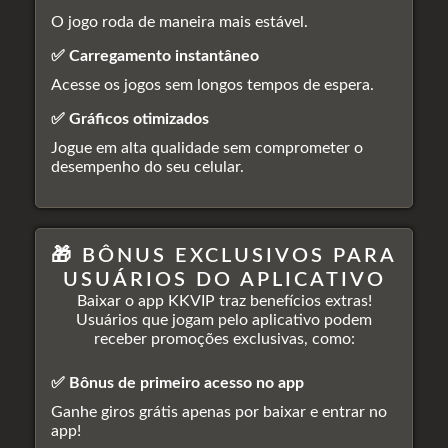
O jogo roda de maneira mais estável.
✅ Carregamento instantâneo
Acesse os jogos sem longos tempos de espera.
✅ Gráficos otimizados
Jogue em alta qualidade sem comprometer o
desempenho do seu celular.
🎁 BÔNUS EXCLUSIVOS PARA
USUÁRIOS DO APLICATIVO
Baixar o app KKVIP traz benefícios extras!
Usuários que jogam pelo aplicativo podem
receber promoções exclusivas, como:
✅ Bônus de primeiro acesso no app
Ganhe giros grátis apenas por baixar e entrar no
app!