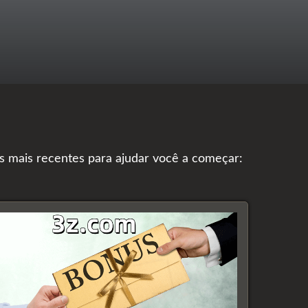
os mais recentes para ajudar você a começar: