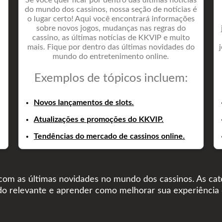
Se você quer ficar por dentro das últimas notícias
do mundo dos cassinos, nossa seção de notícias é
o lugar certo! Aqui você encontrará informações
sobre novos jogos, mudanças nas regras do
cassino, as últimas notícias de KKVIP e muito
mais. Fique por dentro das últimas novidades do
mundo do entretenimento online.
Exemplos de tópicos incluem:
Novos lançamentos de slots.
Atualizações e promoções do KKVIP.
Tendências do mercado de cassinos online.
 com as últimas novidades no mundo dos cassinos. As ca
o relevante e aprender como melhorar sua experiência 