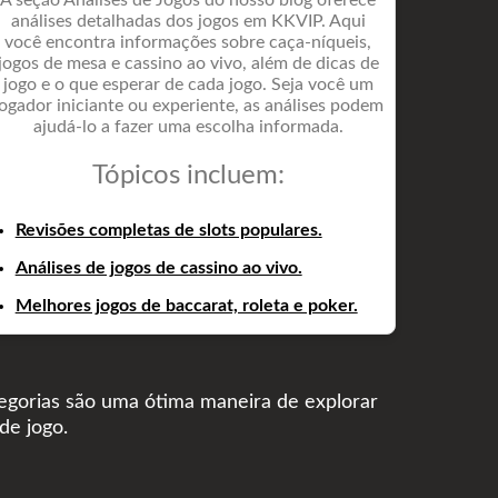
A seção Análises de Jogos do nosso blog oferece
análises detalhadas dos jogos em KKVIP. Aqui
você encontra informações sobre caça-níqueis,
jogos de mesa e cassino ao vivo, além de dicas de
jogo e o que esperar de cada jogo. Seja você um
jogador iniciante ou experiente, as análises podem
ajudá-lo a fazer uma escolha informada.
Tópicos incluem:
Revisões completas de slots populares.
Análises de jogos de cassino ao vivo.
Melhores jogos de baccarat, roleta e poker.
tegorias são uma ótima maneira de explorar
de jogo.