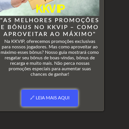
"AS MELHORES PROMOÇÕES
E BÔNUS NO KKVIP – COMO
APROVEITAR AO MÁXIMO"
Na
KKVIP
, oferecemos promoções exclusivas
para nossos jogadores. Mas como aproveitar ao
máximo esses bônus? Nosso guia mostrará como
resgatar seu bônus de boas-vindas, bônus de
recarga e muito mais. Não perca nossas
promoções especiais para aumentar suas
chances de ganhar!
🔗 LEIA MAIS AQUI