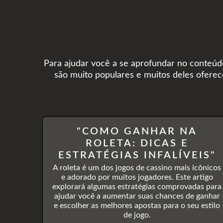
Para ajudar você a se aprofundar no conteúdo
são muito populares e muitos deles ofere
"COMO GANHAR NA
ROLETA: DICAS E
ESTRATÉGIAS INFALÍVEIS"
A roleta é um dos jogos de cassino mais icônicos
e adorado por muitos jogadores. Este artigo
explorará algumas estratégias comprovadas para
ajudar você a aumentar suas chances de ganhar
e escolher as melhores apostas para o seu estilo
de jogo.