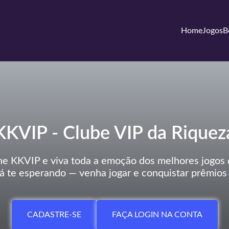
Home
Jogos
B
KKVIP - Clube VIP da Riquez
e KKVIP e viva toda a emoção dos melhores jogos d
tá te esperando — venha jogar e conquistar prêmios i
CADASTRE-SE
FAÇA LOGIN NA CONTA