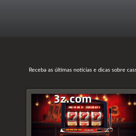
Receba as últimas notícias e dicas sobre ca