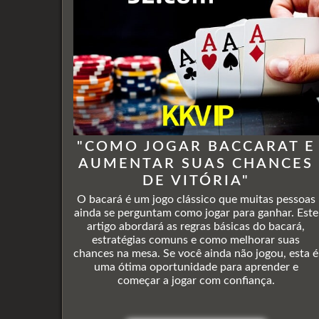
"COMO JOGAR BACCARAT E
AUMENTAR SUAS CHANCES
DE VITÓRIA"
O bacará é um jogo clássico que muitas pessoas
ainda se perguntam como jogar para ganhar. Este
artigo abordará as regras básicas do bacará,
estratégias comuns e como melhorar suas
chances na mesa. Se você ainda não jogou, esta é
uma ótima oportunidade para aprender e
começar a jogar com confiança.