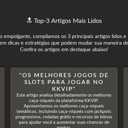
🔝 Top-3 Artigos Mais Lidos
 empolgante, compilamos os 3 principais artigos lidos 
cem dicas e estratégias que podem mudar sua maneira de
Confira os artigos em destaque abaixo!
"OS MELHORES JOGOS DE
SLOTS PARA JOGAR NO
KKVIP"
Este artigo analisa detalhadamente os melhores
caça-níqueis da plataforma KKVIP.
Apresentamos os melhores caça-níqueis
temáticos, incluindo caça-níqueis com jackpots
progressivos, rodadas grátis e recursos de bônus
para ajudar você a aumentar suas chances de
ganhar.